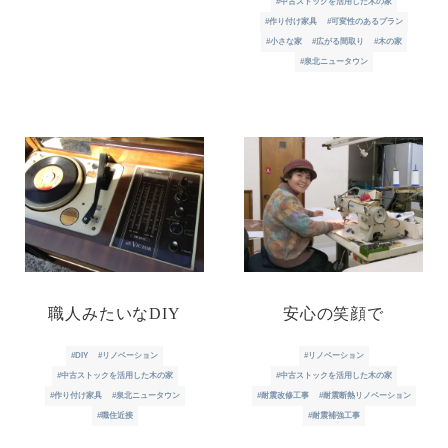
#中古ストックを活用した木の家
#作り付け家具
#可変性のあるプラン
#小さな家
#広がる間取り
#木の家
#泉北ニュータウン
職人みたいなDIY
安心の笑顔で
#DIY
#リノベーション
#リノベーション
#中古ストックを活用した木の家
#中古ストックを活用した木の家
#作り付け家具
#泉北ニュータウン
#耐震改修工事
#耐震断熱リノベーション
#職住近接
#耐震補強工事