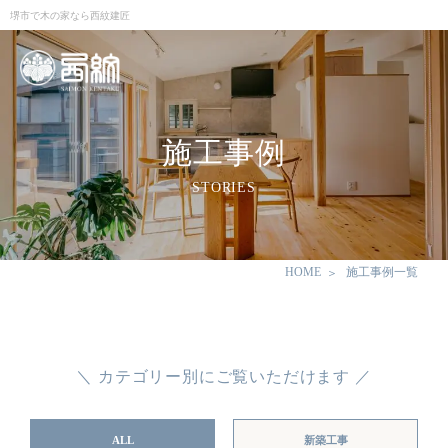
堺市で木の家なら西紋建匠
施工事例
STORIES
HOME
施工事例一覧
＼ カテゴリー別にご覧いただけます ／
ALL
新築工事