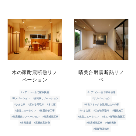
木の家耐震断熱リノ
晴美台耐震断熱リノ
ベーション
ベ
#エアコン一台で家中快適
#エアコン一台で家中快適
#リノベーション
#古民家リノベーション
#リノベーション
#小さな家
#広がる間取り
#木の家
#中古ストックを活用した木の家
#泉北ニュータウン
#耐震改修工事
#小さな家
#広がる間取り
#断熱施工
#耐震断熱リノベーション
#耐震補強工事
#泉北ニュータウン
#省エネ断熱気密施工
#自然素材
#高断熱高気密
#耐震補強工事
#自然素材
#高断熱高気密