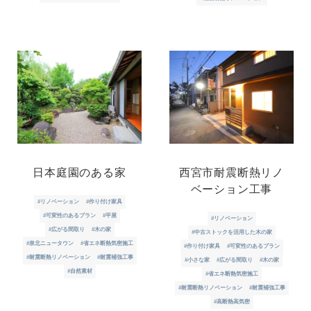
日本庭園のある家
西宮市耐震断熱リノ
ベーション工事
#リノベーション
#作り付け家具
#可変性のあるプラン
#平屋
#リノベーション
#広がる間取り
#木の家
#中古ストックを活用した木の家
#泉北ニュータウン
#省エネ断熱気密施工
#作り付け家具
#可変性のあるプラン
#耐震断熱リノベーション
#耐震補強工事
#小さな家
#広がる間取り
#木の家
#自然素材
#省エネ断熱気密施工
#耐震断熱リノベーション
#耐震補強工事
#高断熱高気密