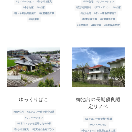
#リノベーション
#作り付け家具
#ZEH住宅
#リノベーション
#小さな家
#木の家
#広がる間取り
#床下エアコン
#木の家
#省エネ断熱気密施工
#耐震補強工事
#注文住宅
#省エネ断熱気密施工
#自然素材
#耐震改修工事
#耐震補強工事
#自然素材
#趣味の家
#高断熱高気密
ゆっくりばこ
御池台の長期優良認
定リノベ
#ZEH住宅
#エアコン一台で家中快適
#リノベーション
#エアコン一台で家中快適
#中古ストックを活用した木の家
#リノベーション
#作り付け家具
#可変性のあるプラン
#中古ストックを活用した木の家