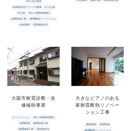
#自然素材
#趣味の家
#高断熱高気密
#作り付け家具
#地域型住宅グリーン化事業
#小さな家
#木の家
#省エネ断熱気密施工
#耐震改修工事
#耐震断熱リノベーション
#自然素材
#長期優良住宅
大阪市耐震診断・改
大きなピアノのある
修補助事業
家耐震断熱リノベー
ション工事
#リノベーション
#省エネ断熱気密施工
#耐震性能
#耐震改修工事
#断熱性能
#耐震性能
#耐震補強工事
#高性能住宅
#耐震断熱リノベーション