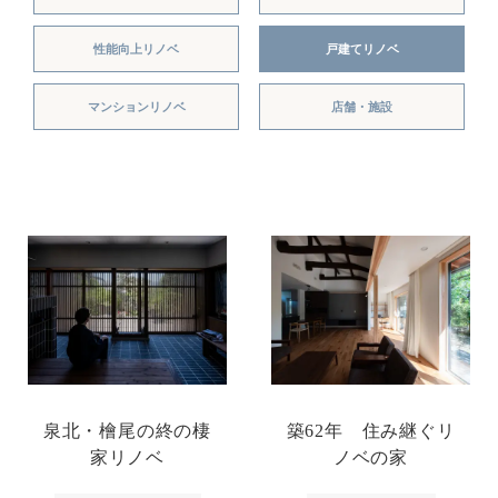
性能向上リノベ
戸建てリノベ
マンションリノベ
店舗・施設
泉北・檜尾の終の棲
築62年 住み継ぐリ
家リノベ
ノベの家