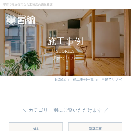
堺市で注文住宅なら工務店の西紋建匠
施工事例
STORIES
戸建てリノベ
HOME
施工事例一覧
戸建てリノベ
＼ カテゴリー別にご覧いただけます ／
ALL
新築工事