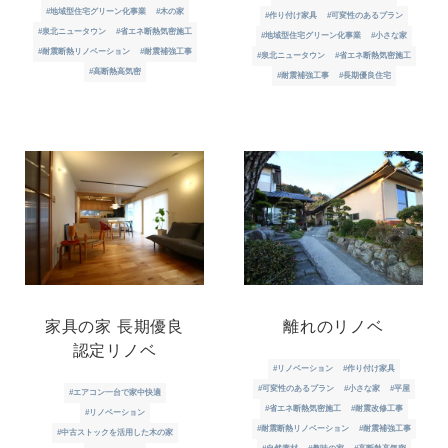
#地域型住宅グリーン化事業
#木の家
#作り付け家具
#可変性のあるプラン
#泉北ニュータウン
#省エネ断熱気密施工
#地域型住宅グリーン化事業
#小さな家
#耐震断熱リノベーション
#耐震補強工事
#泉北ニュータウン
#省エネ断熱気密施工
#高断熱高気密
#耐震補強工事
#長期優良住宅
家具の家 長期優良
離れのリノベ
認定リノベ
#リノベーション
#作り付け家具
#可変性のあるプラン
#小さな家
#平屋
#エアコン一台で家中快適
#省エネ断熱気密施工
#耐震改修工事
#リノベーション
#耐震断熱リノベーション
#耐震補強工事
#中古ストックを活用した木の家