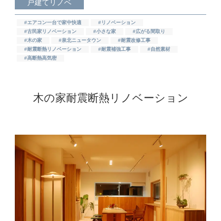
戸建てリノベ
#エアコン一台で家中快適
#リノベーション
#古民家リノベーション
#小さな家
#広がる間取り
#木の家
#泉北ニュータウン
#耐震改修工事
#耐震断熱リノベーション
#耐震補強工事
#自然素材
#高断熱高気密
木の家耐震断熱リノベーション