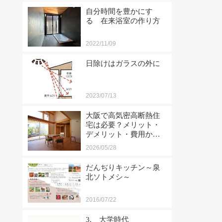
自分時間を豊かにす
る 在来浴室の作り方
2022/11/09
日除けはガラスの外に
2023/07/13
大阪で高気密高断熱住
宅は必要？メリット・
デメリット・費用から
工務店選びまで徹底解
2026/05/28
説
だんぢりキッチン～泉
北ソトメシ～
2016/07/22
3. 大学時代