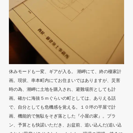
休みモードも一変、ギアが入る。 潮岬にて、終の棲家計
画。現状、串本町内にてお住まいではありますが、災害
時の為、潮岬に土地を購入され、避難場所としても計
画。確かに海抜５ｍぐらいの町としては、ありえる話
で、自分としても危機感を覚える。１０坪の平屋で計
画、機能的で無駄をそぎ落とした『小屋の家』。プラ
ン、予算とも快諾いただき、お盆前、追い込んだ(追い込