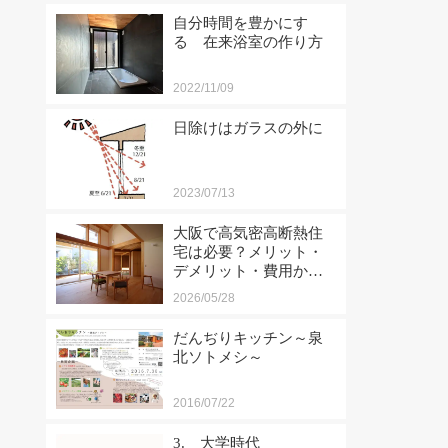
自分時間を豊かにす
る 在来浴室の作り方
2022/11/09
日除けはガラスの外に
2023/07/13
大阪で高気密高断熱住
宅は必要？メリット・
デメリット・費用から
工務店選びまで徹底解
2026/05/28
説
だんぢりキッチン～泉
北ソトメシ～
2016/07/22
3. 大学時代