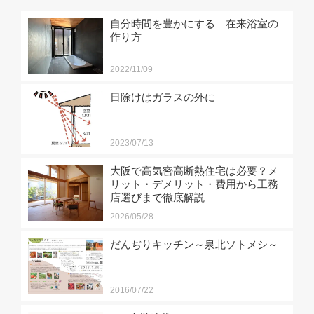
自分時間を豊かにする 在来浴室の
作り方
2022/11/09
日除けはガラスの外に
2023/07/13
大阪で高気密高断熱住宅は必要？メ
リット・デメリット・費用から工務
店選びまで徹底解説
2026/05/28
だんぢりキッチン～泉北ソトメシ～
2016/07/22