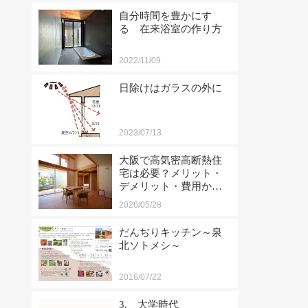
自分時間を豊かにす
る 在来浴室の作り方
2022/11/09
日除けはガラスの外に
2023/07/13
大阪で高気密高断熱住
宅は必要？メリット・
デメリット・費用から
工務店選びまで徹底解
2026/05/28
説
だんぢりキッチン～泉
北ソトメシ～
2016/07/22
3. 大学時代