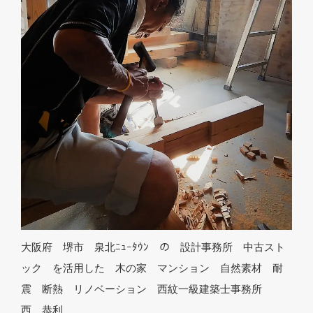
大阪府 堺市 泉北ﾆｭｰﾀｳﾝ の 設計事務所 中古スト
ック を活用した 木の家 マンション 自然素材 耐
震 断熱 リノベーション 西紋一級建築士事務所
西 恭利