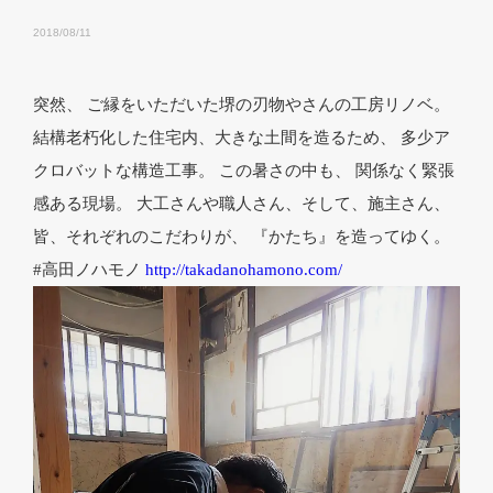
2018/08/11
突然、 ご縁をいただいた堺の刃物やさんの工房リノベ。
結構老朽化した住宅内、大きな土間を造るため、 多少ア
クロバットな構造工事。 この暑さの中も、 関係なく緊張
感ある現場。 大工さんや職人さん、そして、施主さん、
皆、それぞれのこだわりが、 『かたち』を造ってゆく。
#高田ノハモノ
http://takadanohamono.com/