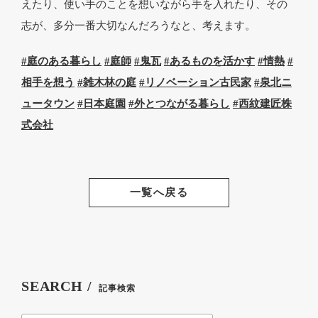
えたり、使い手のことを想いながら手を入れたり、その
志が、多分一番大切なんだろうなと、考えます。
#庭のある暮らし
#庭師
#鬼瓦
#あるものを活かす
#情熱
#
相手を想う
#雑木林の庭
#リノベーション古民家
#泉北ニ
ュータウン
#日本庭園
#外とつながる暮らし
#西紋建匠株
式会社
一覧へ戻る
SEARCH /
記事検索