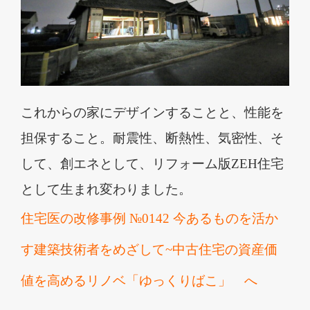
これからの家にデザインすることと、性能を
担保すること。耐震性、断熱性、気密性、そ
して、創エネとして、リフォーム版
ZEH
住宅
として生まれ変わりました。
住宅医の改修事例
№0142
今あるものを活か
す建築技術者をめざして
~
中古住宅の資産価
値を高めるリノベ「ゆっくりばこ」 へ