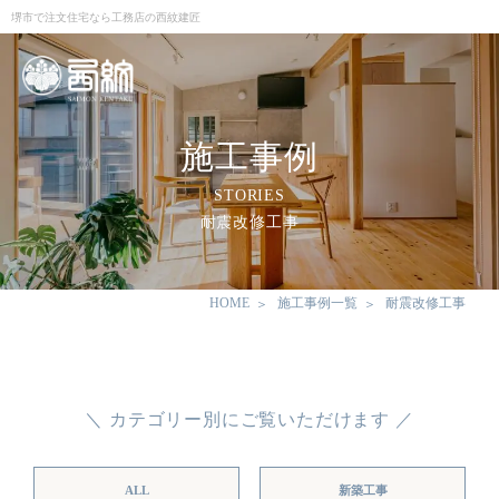
堺市で注文住宅なら工務店の西紋建匠
施工事例
STORIES
耐震改修工事
HOME
施工事例一覧
耐震改修工事
＼ カテゴリー別にご覧いただけます ／
ALL
新築工事