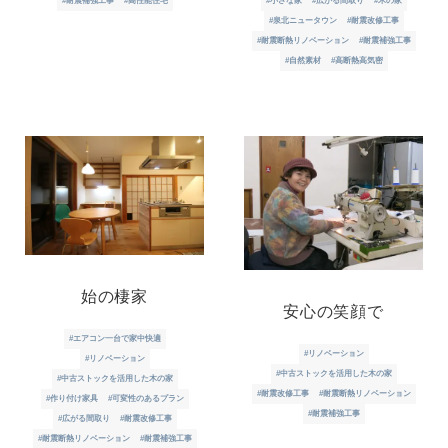
#耐震補強工事
#高性能住宅
#小さな家
#広がる間取り
#木の家
#泉北ニュータウン
#耐震改修工事
#耐震断熱リノベーション
#耐震補強工事
#自然素材
#高断熱高気密
始の棲家
安心の笑顔で
#エアコン一台で家中快適
#リノベーション
#リノベーション
#中古ストックを活用した木の家
#中古ストックを活用した木の家
#耐震改修工事
#耐震断熱リノベーション
#作り付け家具
#可変性のあるプラン
#耐震補強工事
#広がる間取り
#耐震改修工事
#耐震断熱リノベーション
#耐震補強工事