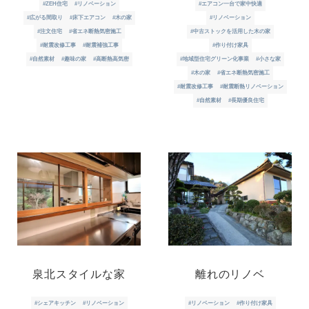
#ZEH住宅
#リノベーション
#エアコン一台で家中快適
#広がる間取り
#床下エアコン
#木の家
#リノベーション
#注文住宅
#省エネ断熱気密施工
#中古ストックを活用した木の家
#耐震改修工事
#耐震補強工事
#作り付け家具
#自然素材
#趣味の家
#高断熱高気密
#地域型住宅グリーン化事業
#小さな家
#木の家
#省エネ断熱気密施工
#耐震改修工事
#耐震断熱リノベーション
#自然素材
#長期優良住宅
泉北スタイルな家
離れのリノベ
#シェアキッチン
#リノベーション
#リノベーション
#作り付け家具