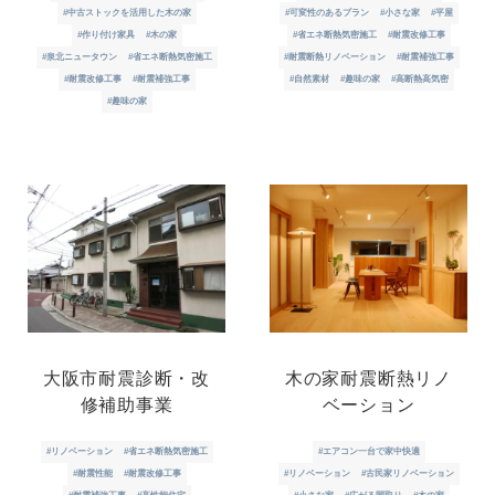
#中古ストックを活用した木の家
#可変性のあるプラン
#小さな家
#平屋
#作り付け家具
#木の家
#省エネ断熱気密施工
#耐震改修工事
#泉北ニュータウン
#省エネ断熱気密施工
#耐震断熱リノベーション
#耐震補強工事
#耐震改修工事
#耐震補強工事
#自然素材
#趣味の家
#高断熱高気密
#趣味の家
大阪市耐震診断・改
木の家耐震断熱リノ
修補助事業
ベーション
#リノベーション
#省エネ断熱気密施工
#エアコン一台で家中快適
#耐震性能
#耐震改修工事
#リノベーション
#古民家リノベーション