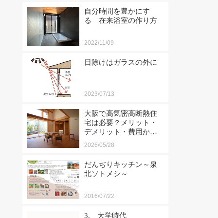
自分時間を豊かにす
る 在来浴室の作り方
2022/11/09
日除けはガラスの外に
2023/07/13
大阪で高気密高断熱住
宅は必要？メリット・
デメリット・費用から
工務店選びまで徹底解
2026/05/28
説
だんぢりキッチン～泉
北ソトメシ～
2016/07/22
3. 大学時代