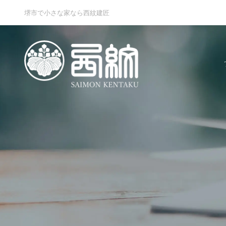
堺市で小さな家なら西紋建匠