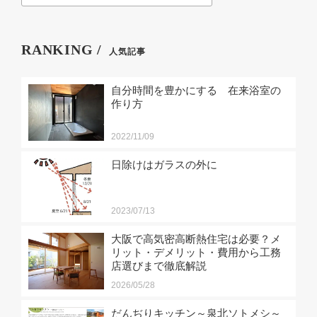
RANKING /
人気記事
自分時間を豊かにする 在来浴室の
作り方
2022/11/09
日除けはガラスの外に
2023/07/13
大阪で高気密高断熱住宅は必要？メ
リット・デメリット・費用から工務
店選びまで徹底解説
2026/05/28
だんぢりキッチン～泉北ソトメシ～