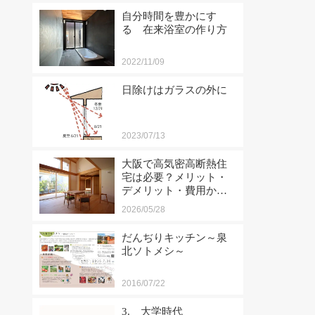
自分時間を豊かにす
る 在来浴室の作り方
2022/11/09
日除けはガラスの外に
2023/07/13
大阪で高気密高断熱住
宅は必要？メリット・
デメリット・費用から
工務店選びまで徹底解
2026/05/28
説
だんぢりキッチン～泉
北ソトメシ～
2016/07/22
3. 大学時代