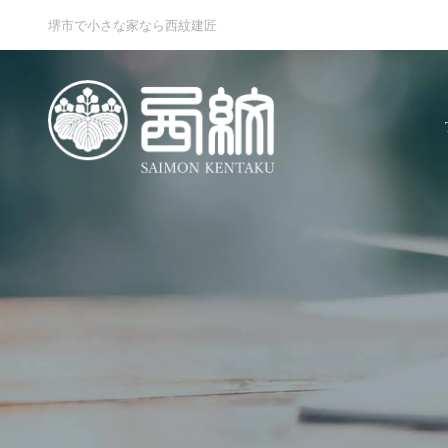
堺市で小さな家なら西紋建匠